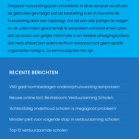
Integraal Huisvestingsplan ontwikkeld. In deze aanpak wordt aan
de gebruiker gevraagd wat de bedoeling is en in hoeverre de
huisvesting daar aan bijdraagt. Dor dit aan alle partijen te vragen
en de uitkomsten gezamenlijk te bespreken ontstaat er een plan
dat op basis van gelijke informatie is en heldere afwegingscriteria
dat niets afdoet aan ieders recht en waarvoor ook geen aparte
organisatie nodig is. Zo eenvoudig kan het zijn.
RECENTE BERICHTEN
VNG gaat normbedragen onderwijshuisvesting aanpassen
Nieuwe online tool: Beslisboom Verduurzaming Scholen
‘Achterstallig onderhoud scholen is megagroot probleem’
Minister pleit voor volgende stap in verduurzaming scholen
Top 10 verduurzaamde scholen