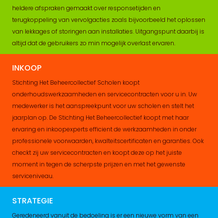
heldere afspraken gemaakt over responsetijden en
terugkoppeling van vervolgacties zoals bijvoorbeeld het oplossen
van lekkages of storingen aan installaties. Uitgangspunt daarbij is
altijd dat de gebruikers zo min mogelijk overlast ervaren.
INKOOP
Stichting Het Beheercollectief Scholen koopt
onderhoudswerkzaamheden en servicecontracten voor u in. Uw
medewerker is het aanspreekpunt voor uw scholen en stelt het
jaarplan op. De Stichting Het Beheercollectief koopt met haar
ervaring en inkoopexperts efficient de werkzaamheden in onder
professionele voorwaarden, kwalteitscertificaten en garanties. Ook
checkt zij uw servicecontracten en koopt deze op het juiste
moment in tegen de scherpste prijzen en met het gewenste
serviceniveau.
STRATEGIE
Geredeneerd vanuit de bedoeling is er een nieuwe vorm van een