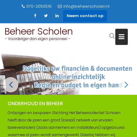
Skip
070-2050516
info@beheerscholen.nl
to
Neem contact op
content
Beheer Scholen
– Voordeliger dan eigen personeel –
ONDERHOUD EN BEHEER
Ontzorgen en besparen Stichting Het Beheercollectief Scholen
heeft door de jaren een groot (lokaal) netwerk van ervaren
toeleveranciers (zoals aannemers en installateurs) opgebouwd
waarmee al jaren wordt samengewerkt. Daarbij hebben wij