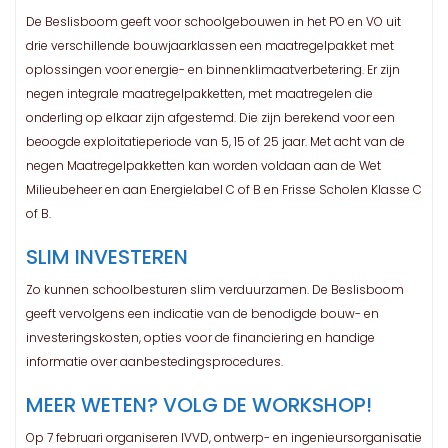
De Beslisboom geeft voor schoolgebouwen in het PO en VO uit
drie verschillende bouwjaarklassen een maatregelpakket met
oplossingen voor energie- en binnenklimaatverbetering. Er zijn
negen integrale maatregelpakketten, met maatregelen die
onderling op elkaar zijn afgestemd. Die zijn berekend voor een
beoogde exploitatieperiode van 5, 15 of 25 jaar. Met acht van de
negen Maatregelpakketten kan worden voldaan aan de Wet
Milieubeheer en aan Energielabel C of B en Frisse Scholen Klasse C
of B.
SLIM INVESTEREN
Zo kunnen schoolbesturen slim verduurzamen. De Beslisboom
geeft vervolgens een indicatie van de benodigde bouw- en
investeringskosten, opties voor de financiering en handige
informatie over aanbestedingsprocedures.
MEER WETEN? VOLG DE WORKSHOP!
Op 7 februari organiseren IVVD, ontwerp- en ingenieursorganisatie