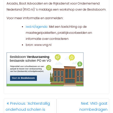
Arcadis, Boot Advocaten en de Rijksdienst voor Ondernemend
Nederland (RVO.nl) ’s middags een workshop over de Beslisboom.
Voor meer imformatie en aanmelden:
iwd.nl/agenda
Met een toelichting op de
maatregelpakketten, praktijkvoorbeelden en
informatie over contracteren
bron: www.vng.nl
BERICHT
Previous
Next
Previous:
‘Achterstallig
Next:
VNG gaat
NAVIGATIE
post:
post:
onderhoud scholen is
normbedragen