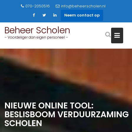
Skip
070-2050516
info@beheerscholen.nl
to
Neem contact op
content
Beheer Scholen
– Voordeliger dan eigen personeel –
NIEUWE ONLINE TOOL:
BESLISBOOM VERDUURZAMING
SCHOLEN