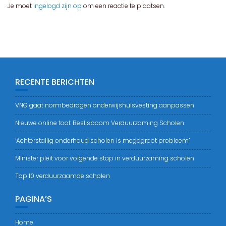
Je moet
ingelogd zijn op
om een reactie te plaatsen.
RECENTE BERICHTEN
VNG gaat normbedragen onderwijshuisvesting aanpassen
Nieuwe online tool: Beslisboom Verduurzaming Scholen
‘Achterstallig onderhoud scholen is megagroot probleem’
Minister pleit voor volgende stap in verduurzaming scholen
Top 10 verduurzaamde scholen
PAGINA’S
Home