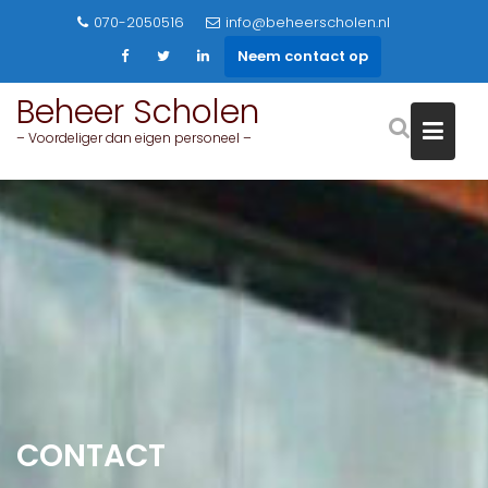
Skip
070-2050516
info@beheerscholen.nl
to
Neem contact op
content
Beheer Scholen
– Voordeliger dan eigen personeel –
CONTACT