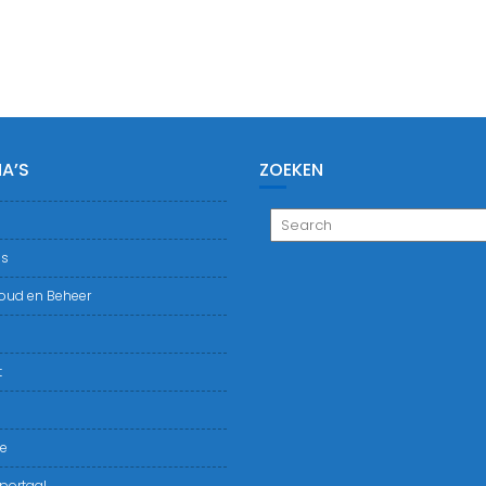
A’S
ZOEKEN
ns
oud en Beheer
t
ie
portaal