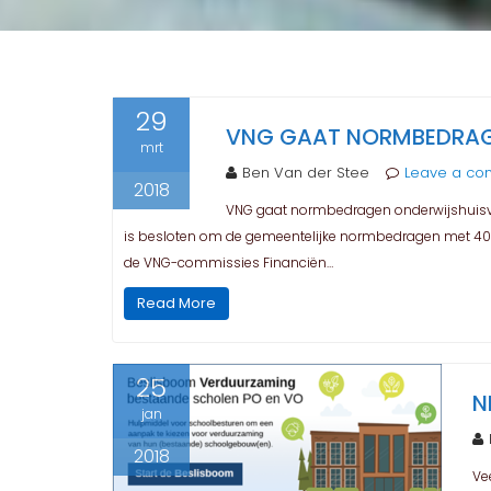
29
VNG GAAT NORMBEDRAG
mrt
Ben Van der Stee
Leave a c
2018
VNG gaat normbedragen onderwijshuisve
is besloten om de gemeentelijke normbedragen met 40% 
de VNG-commissies Financiën…
Read More
25
N
jan
2018
Ve