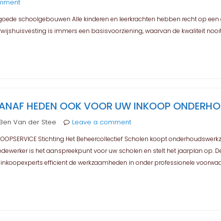
omment
goede schoolgebouwen Alle kinderen en leerkrachten hebben recht op een 
rwijshuisvesting is immers een basisvoorziening, waarvan de kwaliteit noo
ANAF HEDEN OOK VOOR UW INKOOP ONDERH
Ben Van der Stee
Leave a comment
KOOPSERVICE Stichting Het Beheercollectief Scholen koopt onderhoudswerk
dewerker is het aanspreekpunt voor uw scholen en stelt het jaarplan op. De
 inkoopexperts efficient de werkzaamheden in onder professionele voorwaarde