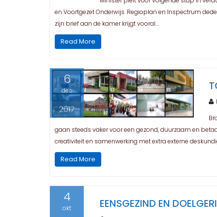
Minister pleit voor volgende stap in ver
en Voortgezet Onderwijs. Regioplan en Inspectrum deden
zijn brief aan de kamer krijgt vooral…
Read More
6
T
dec
2017
Br
gaan steeds vaker voor een gezond, duurzaam en betaalb
creativiteit en samenwerking met extra externe deskundi
Read More
4
EENSGEZIND EN DOELGE
okt