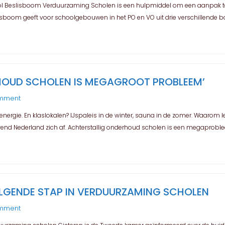
ol Beslisboom Verduurzaming Scholen is een hulpmiddel om een aanpak t
boom geeft voor schoolgebouwen in het PO en VO uit drie verschillende 
HOUD SCHOLEN IS MEGAGROOT PROBLEEM’
omment
 energie. En klaslokalen? IJspaleis in de winter, sauna in de zomer. Waarom
nd Nederland zich af. Achterstallig onderhoud scholen is een megaprobleem 
OLGENDE STAP IN VERDUURZAMING SCHOLEN
omment