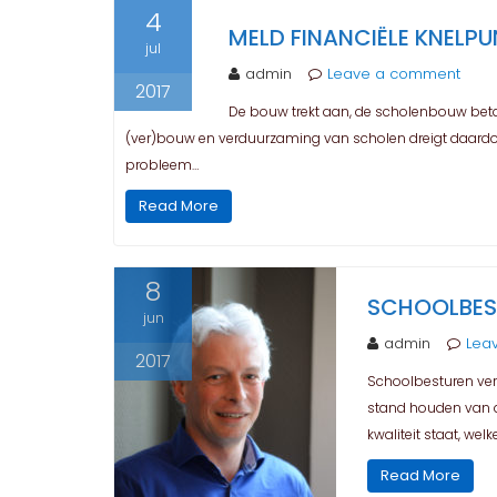
4
MELD FINANCIËLE KNELP
jul
admin
Leave a comment
2017
De bouw trekt aan, de scholenbouw beta
(ver)bouw en verduurzaming van scholen dreigt daardoo
probleem…
Read More
8
SCHOOLBEST
jun
admin
Lea
2017
Schoolbesturen ver
stand houden van d
kwaliteit staat, we
Read More