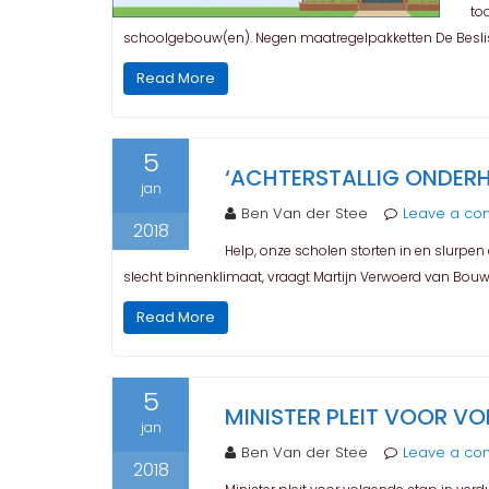
to
schoolgebouw(en). Negen maatregelpakketten De Beslis
Read More
5
‘ACHTERSTALLIG ONDER
jan
Ben Van der Stee
Leave a c
2018
Help, onze scholen storten in en slurpen
slecht binnenklimaat, vraagt Martijn Verwoerd van Bouwe
Read More
5
MINISTER PLEIT VOOR V
jan
Ben Van der Stee
Leave a c
2018