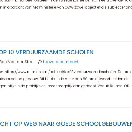
duurzaming scholen Gisteren is de Tweede kamer geïnformeerd over de huidig
 in opdracht van het ministerie van OCW zowel objectief als subjectief on
OP 10 VERDUURZAAMDE SCHOLEN
Ben Van der Stee
Leave a comment
on: https://www.ruimte-ok.nl/actueel/top10verduurzaamdescholen De prakti
aar schoolgebouw. Dit blijkt uit de meer dan 80 praktijkvoorbeelden die i
gen blijkt in de praktijk veel meer mogelijk dan gedacht. Vanuit Ruimte-OK…
RICHT OP WEG NAAR GOEDE SCHOOLGEBOUWE