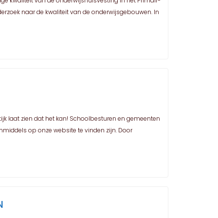
e kwaliteit van de onderwijshuisvesting in het Primair-
derzoek naar de kwaliteit van de onderwijsgebouwen. In
jk laat zien dat het kan! Schoolbesturen en gemeenten
nmiddels op onze website te vinden zijn. Door
N