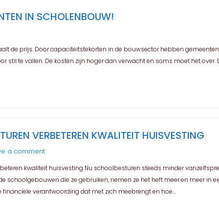
UNTEN IN SCHOLENBOUW!
alt de prijs. Door capaciteitstekorten in de bouwsector hebben gemeenten 
r stil te vallen. De kosten zijn hoger dan verwacht en soms moet het ove
UREN VERBETEREN KWALITEIT HUISVESTING
ve a comment
beteren kwaliteit huisvesting Nu schoolbesturen steeds minder vanzelfspre
e schoolgebouwen die ze gebruiken, nemen ze het heft meer en meer in ei
lke financiele verantwoording dat met zich meebrengt en hoe…