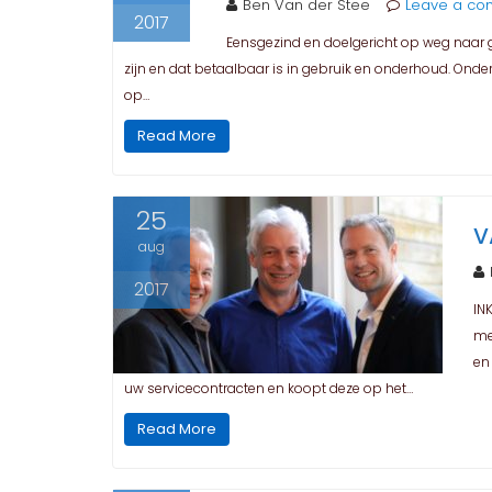
Ben Van der Stee
Leave a c
2017
Eensgezind en doelgericht op weg naar 
zijn en dat betaalbaar is in gebruik en onderhoud. Onde
op…
Read More
25
V
aug
2017
IN
me
en
uw servicecontracten en koopt deze op het…
Read More