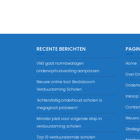
RECENTE BERICHTEN
PAGIN
VNG gaat normbedragen
Home
onderwijshuisvesting aanpassen
Over O
Nieuwe online tool: Beslisboom
Onderh
Verduurzaming Scholen
Inkoop
‘Achterstallig onderhoud scholen is
Contac
megagroot probleem’
Nieuws
Minister pleit voor volgende stap in
verduurzaming scholen
Strateg
Top 10 verduurzaamde scholen
Klanten