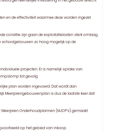
 extra gemeentelijke investering in het gebouw terecht
ten en de effectiviteit waarmee deze worden ingezet
e conditie zijn gaan de exploitatielasten sterk omlaag.
rende schoolgebouwen zo hoog mogelijk op de
ndividuele projecten. Er is namelijk sprake van
 rompslomp tot gevolg.
kelijke plan worden ingevoerd. Dat wordt dan
lijk Meerjarengebouwenplan is dus de laatste keer dat
 meer Meerjaren Onderhoudplannen (MJOP’s) gemaakt
ijvoorbeeld op het gebied van inkoop.