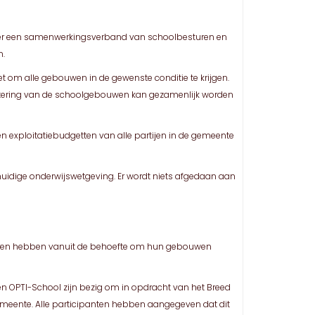
t er een samenwerkingsverband van schoolbesturen en
n.
m alle gebouwen in de gewenste conditie te krijgen.
oritering van de schoolgebouwen kan gezamenlijk worden
n exploitatiebudgetten van alle partijen in de gemeente
e huidige onderwijswetgeving. Er wordt niets afgedaan aan
turen hebben vanuit de behoefte om hun gebouwen
 OPTI-School zijn bezig om in opdracht van het Breed
meente. Alle participanten hebben aangegeven dat dit