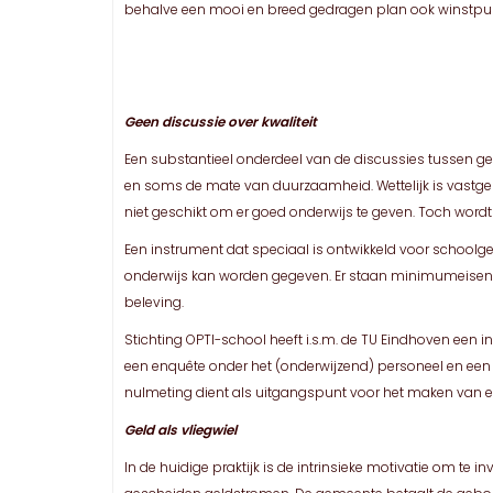
behalve een mooi en breed gedragen plan ook winstpunte
Geen discussie over kwaliteit
Een substantieel onderdeel van de discussies tussen ge
en soms de mate van duurzaamheid. Wettelijk is vastg
niet geschikt om er goed onderwijs te geven. Toch wordt
Een instrument dat speciaal is ontwikkeld voor schoolg
onderwijs kan worden gegeven. Er staan minimumeisen 
beleving.
Stichting OPTI-school heeft i.s.m. de TU Eindhoven ee
een enquête onder het (onderwijzend) personeel en een
nulmeting dient als uitgangspunt voor het maken van
Geld als vliegwiel
In de huidige praktijk is de intrinsieke motivatie om te 