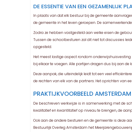
DE ESSENTIE VAN EEN GEZAMENLIJK PL
In plaats van dat elk bestuur bij de gemeente aanvra
de gemeente in het leven geroepen. De samenwerkende p
Zodra ze hebben vastgesteld aan welke eisen de gebou
Tussen de schoolbesturen zal dit niet tot discussies l
opgesteld.
Het meest lastige aspect rondom onderwijshuisvesting i
bij elkaar te voegen. Alle partijen dragen dus bij aan d
Deze aanpak, die uiteindelijk leidt tot een veel efficië
de rechten van elk van de partners. Het oprichten van e
PRAKTIJKVOORBEELD AMSTERDAM
De beschreven werkwijze is in samenwerking met de s
kwalitatief en kwantitatief op niveau te brengen, de a
Ook aan de andere besturen en de gemeente is deze aa
Bestuurlijk Overleg Amsterdam het Meerjarengebouwenp