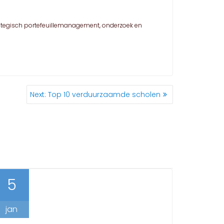
trategisch portefeuillemanagement, onderzoek en
Next
Next:
Top 10 verduurzaamde scholen
post:
5
jan