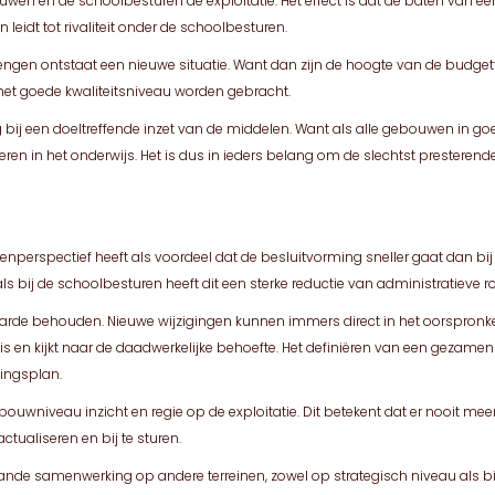
n en de schoolbesturen de exploitatie. Het effect is dat de baten van een
leidt tot rivaliteit onder de schoolbesturen.
engen ontstaat een nieuwe situatie. Want dan zijn de hoogte van de budget
t goede kwaliteitsniveau worden gebracht.
bij een doeltreffende inzet van de middelen. Want als alle gebouwen in goed
teren in het onderwijs. Het is dus in ieders belang om de slechtst preste
perspectief heeft als voordeel dat de besluitvorming sneller gaat dan bij i
ls bij de schoolbesturen heeft dit een sterke reductie van administratieve
jn waarde behouden. Nieuwe wijzigingen kunnen immers direct in het oorspron
 en kijkt naar de daadwerkelijke behoefte. Het definiëren van een gezamen
ingsplan.
ebouwniveau inzicht en regie op de exploitatie. Dit betekent dat er nooit
tualiseren en bij te sturen.
ande samenwerking op andere terreinen, zowel op strategisch niveau als b