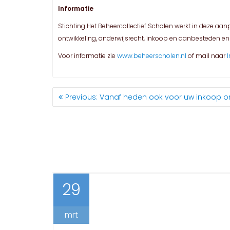
Informatie
Stichting Het Beheercollectief Scholen werkt in deze a
ontwikkeling, onderwijsrecht, inkoop en aanbesteden 
Voor informatie zie
www.beheerscholen.nl
of mail naar
BERICHT
Previous
Previous:
Vanaf heden ook voor uw inkoop
NAVIGATIE
post:
29
mrt