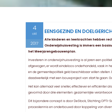
4
EENSGEZIND EN DOELGERI
okt
Alle kinderen en leerkrachten hebben rech
2017
Onderwijshuisvesting is immers een basis
het Meerjarengebouwenplan.
Investeren in onderwijshuisvesting is al jaren een pol
afgewogen, er wordt eindeloos onderhandeld, vaak in he
en de gemeentepolitiek geld beschikbaar willen stellen
daadwerkelijk met een bouwproject van start te gaan. G
Het kan allemaal veel sneller, effectiever en efficiënt
gevormd door drie elementen: gezamenlijke verantwoorde
Dit bijzondere concept is door DeStock, Stichting OPTI-
proceskennis en onderbouwd door koppeling van diverse