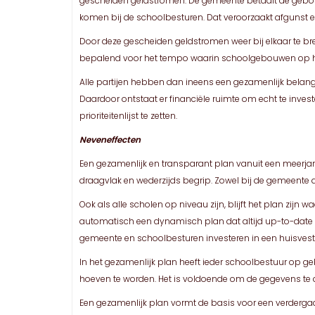
gescheiden geldstromen. De gemeente betaalt de gebouwe
komen bij de schoolbesturen. Dat veroorzaakt afgunst en 
Door deze gescheiden geldstromen weer bij elkaar te br
bepalend voor het tempo waarin schoolgebouwen op he
Alle partijen hebben dan ineens een gezamenlijk belang 
Daardoor ontstaat er financiële ruimte om echt te inves
prioriteitenlijst te zetten.
Neveneffecten
Een gezamenlijk en transparant plan vanuit een meerjaren
draagvlak en wederzijds begrip. Zowel bij de gemeente a
Ook als alle scholen op niveau zijn, blijft het plan zi
automatisch een dynamisch plan dat altijd up-to-date is
gemeente en schoolbesturen investeren in een huisvest
In het gezamenlijk plan heeft ieder schoolbestuur op g
hoeven te worden. Het is voldoende om de gegevens te ac
Een gezamenlijk plan vormt de basis voor een verderga