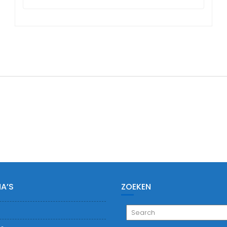
A’S
ZOEKEN