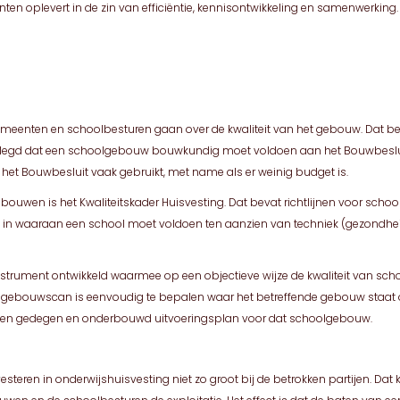
n oplevert in de zin van efficiëntie, kennisontwikkeling en samenwerking.
meenten en schoolbesturen gaan over de kwaliteit van het gebouw. Dat betr
elegd dat een schoolgebouw bouwkundig moet voldoen aan het Bouwbesluit.
 het Bouwbesluit vaak gebruikt, met name als er weinig budget is.
ebouwen is het Kwaliteitskader Huisvesting. Dat bevat richtlijnen voor sc
in waaraan een school moet voldoen ten aanzien van techniek (gezondheid
n instrument ontwikkeld waarmee op een objectieve wijze de kwaliteit van
 gebouwscan is eenvoudig te bepalen waar het betreffende gebouw staat op
 een gedegen en onderbouwd uitvoeringsplan voor dat schoolgebouw.
investeren in onderwijshuisvesting niet zo groot bij de betrokken partijen. Da