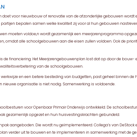
AN
gen doet voor nieuwbouw of renovatie van de afzonderlijke gebouwen word
artijen bepalen samen welke kwaliteit zij voor al hun gebouwen nastreve
wen moeten voldoe,n wordt gezamenlijk een meerjarenprogramma opgezet o
eiden, omdat alle schoolgebouwen aan die eisen zullen voldoen. Ook de pri
s de financiering. Het Meerjarengebouwenplan lost dat op door de bouw- e
e kwaliteitsverbetering van de schoolgebouwen.
ntere werkwijze en een betere besteding van budgetten, past geheel binnen d
en nieuwe organisatie is niet nodig. Samenwerking is voldoende.
choolbesturen voor Openbaar Primair Onderwijs ontwikkeld. De schoolbes
anpak gezamenlijk opgezet en hun huisvestingskrachten gebundeld.
npak aangeboden. Die wordt nu geïmplementeerd. Collega’s van DeStock en
lan verder uit te bouwen en te implementeren in samenwerking met de ge