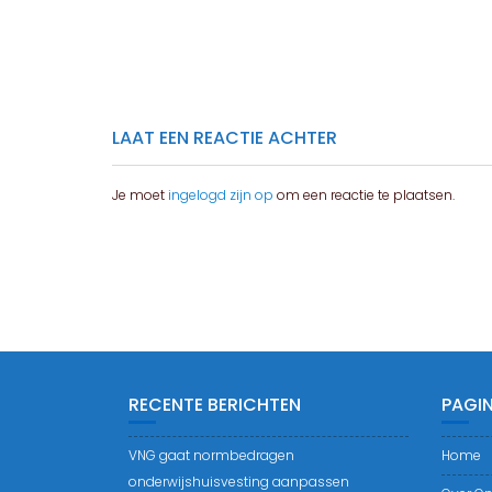
LAAT EEN REACTIE ACHTER
Je moet
ingelogd zijn op
om een reactie te plaatsen.
RECENTE BERICHTEN
PAGIN
VNG gaat normbedragen
Home
onderwijshuisvesting aanpassen