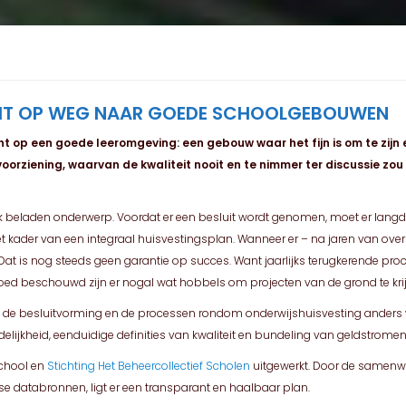
CHT OP WEG NAAR GOEDE SCHOOLGEBOUWEN
t op een goede leeromgeving: een gebouw waar het fijn is om te zijn 
voorziening, waarvan de kwaliteit nooit en te nimmer ter discussie z
itiek beladen onderwerp. Voordat er een besluit wordt genomen, moet er lan
t kader van een integraal huisvestingsplan. Wanneer er – na jaren van over
. Dat is nog steeds geen garantie op succes. Want jaarlijks terugkerende 
oed beschouwd zijn er nogal wat hobbels om projecten van de grond te kri
er als de besluitvorming en de processen rondom onderwijshuisvesting ander
lijkheid, eenduidige definities van kwaliteit en bundeling van geldstrom
School en
Stichting Het Beheercollectief Scholen
uitgewerkt. Door de samenwe
 databronnen, ligt er een transparant en haalbaar plan.